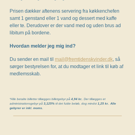
Prisen dækker aftenens servering fra køkkenchefen
samt 1 genstand eller 1 vand og dessert med kaffe
eller te. Derudover er der vand med og uden brus ad
libitum på bordene.
Hvordan melder jeg mig ind?
Du sender en mail til
mail@fremtidenskvinder.dk
, så
sørger bestyrelsen for, at du modtager et link til køb af
medlemsskab.
*Alle betalte billetter tillægges billetgebyr på
4,94 kr.
. Der tillægges et
administrationsgebyr på
3,125%
til det fulde beløb, dog mindst
1,25 kr.
.
Alle
gebyrer er inkl. moms.