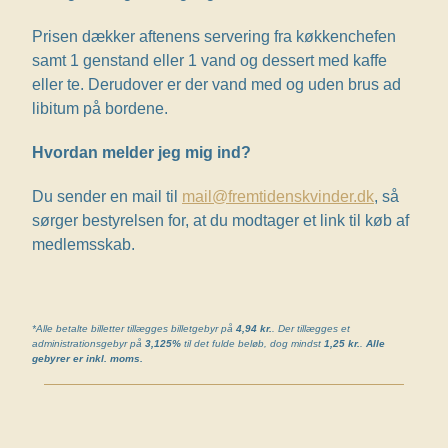
Prisen dækker aftenens servering fra køkkenchefen
samt 1 genstand eller 1 vand og dessert med kaffe
eller te. Derudover er der vand med og uden brus ad
libitum på bordene.
Hvordan melder jeg mig ind?
Du sender en mail til
mail@fremtidenskvinder.dk
, så
sørger bestyrelsen for, at du modtager et link til køb af
medlemsskab.
*Alle betalte billetter tillægges billetgebyr på
4,94 kr.
. Der tillægges et
administrationsgebyr på
3,125%
til det fulde beløb, dog mindst
1,25 kr.
.
Alle
gebyrer er inkl. moms.