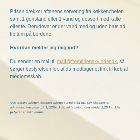
Prisen dækker aftenens servering fra køkkenchefen
samt 1 genstand eller 1 vand og dessert med kaffe
eller te. Derudover er der vand med og uden brus ad
libitum på bordene.
Hvordan melder jeg mig ind?
Du sender en mail til
mail@fremtidenskvinder.dk
, så
sørger bestyrelsen for, at du modtager et link til køb af
medlemsskab.
*Alle betalte billetter tillægges billetgebyr på
4,94 kr.
. Der tillægges et
administrationsgebyr på
3,125%
til det fulde beløb, dog mindst
1,25 kr.
.
Alle
gebyrer er inkl. moms.